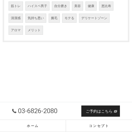
筋トレ
ハイスペ男子
自分磨き
美容
健康
恵比寿
清潔感
気持ち悪い
腕毛
モテる
デリケートゾーン
アロマ
メリット
03-6826-2080
ご予約はこちら
ホーム
コンセプト