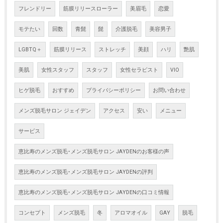
フレンドリー
筋膜リリースローラー
美眉毛
恋愛
モテたい
回数
青髭
髭
介護脱毛
美容男子
LGBTQ＋
筋膜リリース
ストレッチ
美顔
ハリ
艶肌
美肌
女性スタッフ
スタッフ
女性セラピスト
VIO
ヒゲ脱毛
おすすめ
プライバシーポリシー
お問い合わせ
メンズ脱毛サロン ジェイデン
アクセス
安い
メニュー
サービス
恵比寿のメンズ脱毛･メンズ脱毛サロン JAYDENのお客様の声
恵比寿のメンズ脱毛･メンズ脱毛サロン JAYDENの評判
恵比寿のメンズ脱毛･メンズ脱毛サロン JAYDENの口コミ情報
コンセプト
メンズ脱毛
冬
アロマオイル
GAY
脱毛